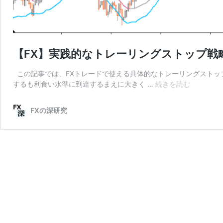
【FX】実践的なトレーリングストップ戦
この記事では、FXトレードで使える具体的なトレーリングストッ
【FX】
するも利食い水準に到達するまえに大きく …
続きを読む
実
践
FXの深研究
的
な
ト
レ
ー
リ
ン
グ
ス
ト
ッ