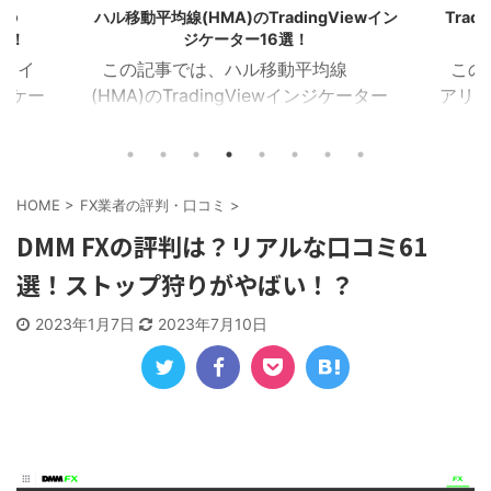
iewイン
TradingView｜ビル・ウィリアムズのアリ
【MT
ゲーターインジケーター12選！
るT
この記事では、TradingViewで使える
この
ケーター
アリゲーターインジケーターを12個紹
(SM
覧】
介します！ 目次 アリゲーターのモメン
Tra
ケータ
タムシグナル アリゲーターのブレイク
介しま
 HMA
アウト＆リーバサルシグナル アリゲー
Tra
ル
ターのトレンドスキャン ビル・ウィリ
ー記事ま
HOME
>
FX業者の評判・口コミ
>
 HMA
アムズ・システム アリゲーターオシレ
Dua
DMM FXの評判は？リアルな口コミ61
 出来高
ーター アリゲーターダッシュボード ア
定した
選！ストップ狩りがやばい！？
ス １．
リゲーター＆フラクタル＆レジサポラ
EMA
ーは、ラ
イン マルチシグナル アリゲーターのト
Multi
2023年1月7日
2023年7月10日
移動平
レンド発生シグナル １．アリゲーター
順張り
→
のモメンタムシグナル このインジケー
ォロ
ターは、モメンタムの強さを示す次の
た ...
アリゲーターシグナ ...