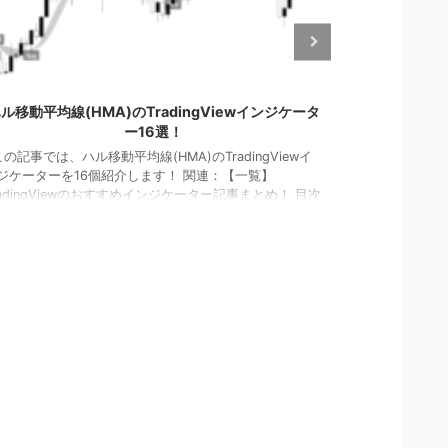
2023/5/2
ル移動平均線(HMA)のTradingViewインジケータ
Trading
ー16選！
の記事では、ハル移動平均線(HMA)のTradingViewイ
この記事では、T
ジケーターを16個紹介します！ 関連：【一覧】
ジケーターを1
radingViewのおすすめインジケーター記事まとめ！ 目次
ンタムシグナル
MAカラー HMAトレンド HMAボリンジャー ハルZigZag
サルシグナル 
MA角度 HMA反転警告 HMAトレンドスキャナー 3本の
ィリアムズ・シ
MA 出来高加重HMA ハルMACD HMAクロス １．HMAカ
ーターダッシュ
ー このインジケーターは、ラインの方向で色が変化す
サポライン マ
ハル移動平均線をチャートに表示します。 → HMA
シグナル １．
lored & ...
ンジケーター
ーシグナ ...