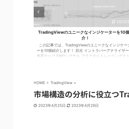
2023/5/15
2023/5
インジケーター14
TradingViewのユニークなインジケーターを10
介！
gViewインジケ
この記事では、TradingViewのユニークなインジケー
ADXヒートマッ
ーを10個紹介します！ 目次 イントラバーアナライザー
DMIによるトレ
来高テープ EWOシグナル フラクタルトレーリングス
ラム DMIモニ
プ マルチMA乖離率 トムデマーク・トレンドライン サ
 DMI＆ボリン
クルブレイク ミニチャート １．イントラバーアナライ
ーターは、ADX
ー このインジケーターは、サブウィンドウに次の3つ
化します。 黄
示します。 右：1分足チャートにおける3つのオシレー
HOME
>
TradingView
>
、+DI> ...
ー(RSIやBBWなど17種類あり)を表示 中央：1分足チャ
(平均足やカギ足、練行足など)を表示 ※ ...
市場構造の分析に役立つTra
2023年4月25日
2023年4月29日