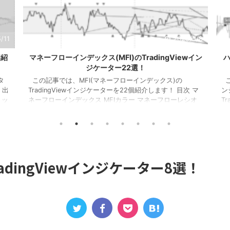
/11
2023/5/8
個紹
マネーフローインデックス(MFI)のTradingViewイン
ハ
ジケーター22選！
タ
この記事では、MFI(マネーフローインデックス)の
こ
 出
TradingViewインジケーターを22個紹介します！ 目次 マ
ン
トッ
ネーフローインデックス MFIカラー マネーフローレシオ
T
ー
ボラティリティチョピネス MFIヒストグラム MFIトレンド
H
ザ
ライン RSI＆MFIシグナル オシレーターミックス MFIダイ
H
を表
バージェンス MA＆MFIシグナル 上位足MFI MFIボリンジ
H
タ
ャー 2本のMFI 建玉MFI ストキャスティックMFI 平滑化
ラ
ート
MFI １．マネーフローインデックス このインジケーター
る
は、MFIが買 ...
Co
dingViewインジケーター8選！