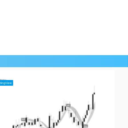
dingView
TradingView