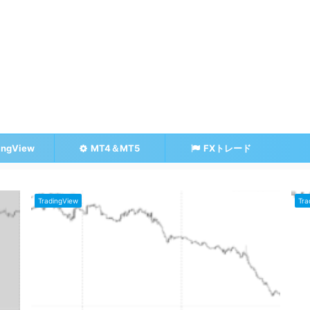
ingView
MT4＆MT5
FXトレード
TradingView
Tra