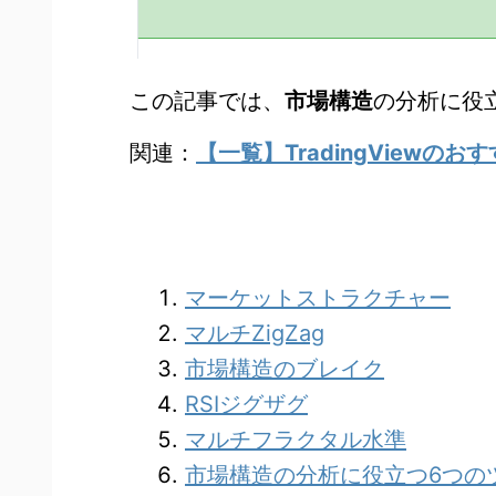
この記事では、
市場構造
の分析に役
関連：
【一覧】TradingView
マーケットストラクチャー
マルチZigZag
市場構造のブレイク
RSIジグザグ
マルチフラクタル水準
市場構造の分析に役立つ6つの