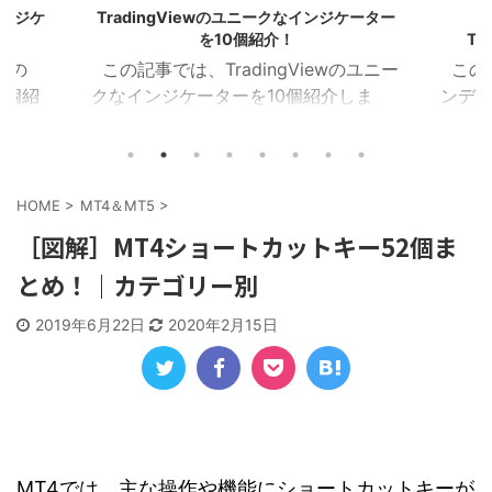
ケーター
マネーフローインデックス(MFI)の
ハル移動
TradingViewインジケーター22選！
のユニー
この記事では、MFI(マネーフローイ
この
しま
ンデックス)のTradingViewインジケー
(HMA
イザー
ターを22個紹介します！ 目次 マネー
を16
ラクタ
フローインデックス MFIカラー マネー
Tra
MA乖
フローレシオ ボラティリティチョピネ
ー記事
イン サ
ス MFIヒストグラム MFIトレンドライ
トレン
HOME
>
MT4＆MT5
>
１．イン
ン RSI＆MFIシグナル オシレーターミ
ZigZ
［図解］MT4ショートカットキー52個ま
ジケー
ックス MFIダイバージェンス MA＆MFI
トレン
とめ！｜カテゴリー別
つを表
シグナル 上位足MFI MFIボリンジャー
加重H
におけ
2本のMFI 建玉MFI ストキャスティック
HMA
2019年6月22日
2020年2月15日
Wなど
MFI 平滑化MFI １．マネーフローイン
イン
チャー
デックス このインジケーターは、MFI
均線を
)を表
が買 ...
HMA C
MT4では、主な操作や機能にショートカットキーが