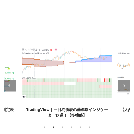
インジケー
【天然ガス相場】6つの価格変動要因＆原油との
【MT
関係！