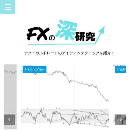
テクニカルトレードのアイデア＆テクニックを紹介！
TradingView
Trading
3/5/11
2023/5/8