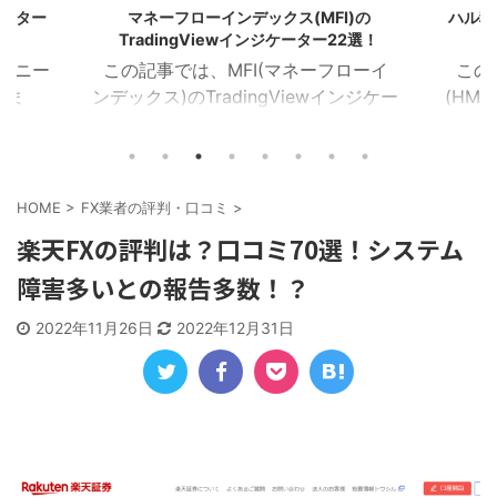
ケーター
マネーフローインデックス(MFI)の
ハル移動
TradingViewインジケーター22選！
のユニー
この記事では、MFI(マネーフローイ
この
しま
ンデックス)のTradingViewインジケー
(HMA
イザー
ターを22個紹介します！ 目次 マネー
を16
ラクタ
フローインデックス MFIカラー マネー
Tra
MA乖
フローレシオ ボラティリティチョピネ
ー記事
イン サ
ス MFIヒストグラム MFIトレンドライ
トレン
HOME
>
FX業者の評判・口コミ
>
１．イン
ン RSI＆MFIシグナル オシレーターミ
ZigZ
楽天FXの評判は？口コミ70選！システム
ジケー
ックス MFIダイバージェンス MA＆MFI
トレン
障害多いとの報告多数！？
つを表
シグナル 上位足MFI MFIボリンジャー
加重H
におけ
2本のMFI 建玉MFI ストキャスティック
HMA
2022年11月26日
2022年12月31日
Wなど
MFI 平滑化MFI １．マネーフローイン
イン
チャー
デックス このインジケーターは、MFI
均線を
)を表
が買 ...
HMA C