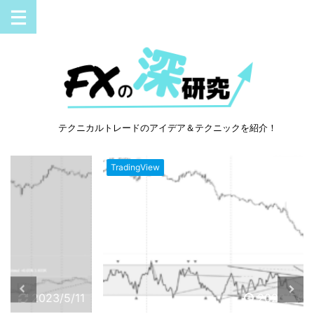
テクニカルトレードのアイデア＆テクニックを紹介！
TradingView
Trading
3/5/11
2023/5/8