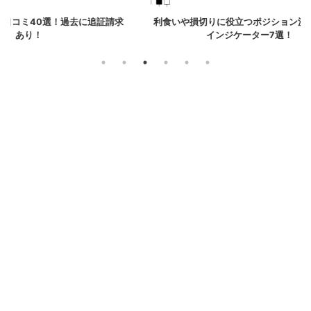
追証請求
利食いや損切りに役立つポジション決済系MT5
【高精
インジケーター7選！