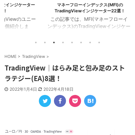
ケーター
マネーフローインデックス(MFI)の
ハル移動
TradingViewインジケーター22選！
のユニー
この記事では、MFI(マネーフローイ
この
しま
ンデックス)のTradingViewインジケー
(HMA
イザー
ターを22個紹介します！ 目次 マネー
を16
ラクタ
フローインデックス MFIカラー マネー
Tra
MA乖
フローレシオ ボラティリティチョピネ
ー記事
イン サ
ス MFIヒストグラム MFIトレンドライ
トレン
HOME
>
TradingView
>
１．イン
ン RSI＆MFIシグナル オシレーターミ
ZigZ
TradingView｜はらみ足と包み足のスト
ジケー
ックス MFIダイバージェンス MA＆MFI
トレン
ラテジー(EA)8選！
つを表
シグナル 上位足MFI MFIボリンジャー
加重H
におけ
2本のMFI 建玉MFI ストキャスティック
HMA
2022年1月4日
2022年4月18日
Wなど
MFI 平滑化MFI １．マネーフローイン
イン
チャー
デックス このインジケーターは、MFI
均線を
)を表
が買 ...
HMA C