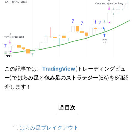
この記事では、
TradingView
(トレーディングビュ
ー)で
はらみ足
と
包み足
の
ストラテジー
(EA)を8個紹
介します！
目次
はらみ足ブレイクアウト