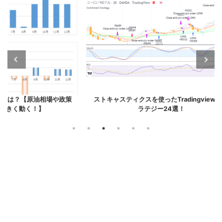
場や政策
ストキャスティクスを使ったTradingviewスト
Trad
ラテジー24選！