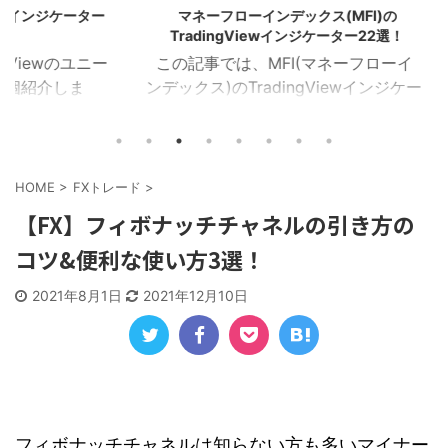
ケーター
マネーフローインデックス(MFI)の
ハル移動
TradingViewインジケーター22選！
のユニー
この記事では、MFI(マネーフローイ
この
しま
ンデックス)のTradingViewインジケー
(HMA
イザー
ターを22個紹介します！ 目次 マネー
を16
ラクタ
フローインデックス MFIカラー マネー
Tra
MA乖
フローレシオ ボラティリティチョピネ
ー記事
イン サ
ス MFIヒストグラム MFIトレンドライ
トレン
HOME
>
FXトレード
>
１．イン
ン RSI＆MFIシグナル オシレーターミ
ZigZ
【FX】フィボナッチチャネルの引き方の
ジケー
ックス MFIダイバージェンス MA＆MFI
トレン
コツ&便利な使い方3選！
つを表
シグナル 上位足MFI MFIボリンジャー
加重H
におけ
2本のMFI 建玉MFI ストキャスティック
HMA
2021年8月1日
2021年12月10日
Wなど
MFI 平滑化MFI １．マネーフローイン
イン
チャー
デックス このインジケーターは、MFI
均線を
)を表
が買 ...
HMA C
フィボナッチチャネルは知らない方も多いマイナー