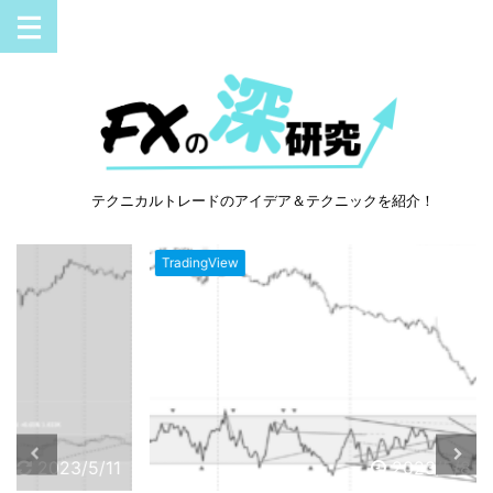
テクニカルトレードのアイデア＆テクニックを紹介！
TradingView
Trading
3/5/11
2023/5/8