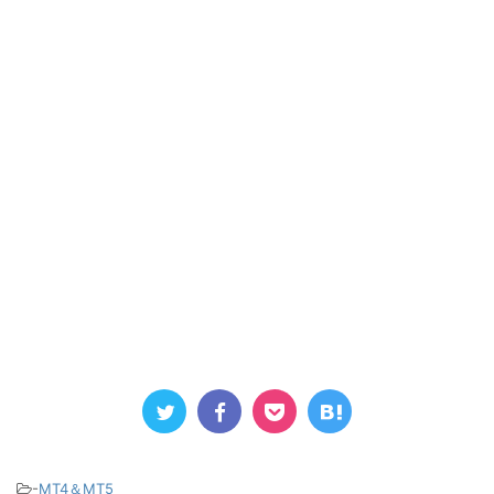
-
MT4＆MT5