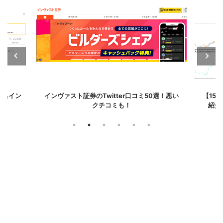
itter口コミ50選！悪い
【15選！】MT4で使えるRSIインジケータ
コミも！
紹介！【アラート・矢印・MTF・ダイバ