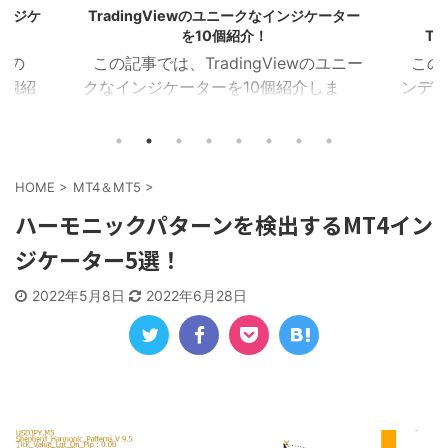
クなインジケーター
マネーフローインデックス(MFI)の
！
TradingViewインジケーター22選！
Viewのユニー
この記事では、MFI(マネーフローイ
個紹介しま
ンデックス)のTradingViewインジケー
アナライザー
ターを22個紹介します！ 目次 マネー
ナル フラクタ
フローインデックス MFIカラー マネー
マルチMA乖
フローレシオ ボラティリティチョピネ
ンドライン サ
ス MFIヒストグラム MFIトレンドライ
HOME
>
MT4＆MT5
>
ート １．イン
ン RSI＆MFIシグナル オシレーターミ
ハーモニックパターンを検出するMT4イン
このインジケー
ックス MFIダイバージェンス MA＆MFI
ジケーター5選！
に次の3つを表
シグナル 上位足MFI MFIボリンジャー
ャートにおけ
2本のMFI 建玉MFI ストキャスティック
2022年5月8日
2022年6月28日
IやBBWなど
MFI 平滑化MFI １．マネーフローイン
：1分足チャー
デックス このインジケーターは、MFI
足など)を表
が買 ...