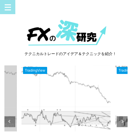
テクニカルトレードのアイデア＆テクニックを紹介！
TradingView
Trading
3/5/11
2023/5/8