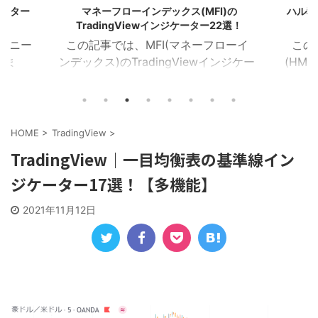
ケーター
マネーフローインデックス(MFI)の
ハル移動
TradingViewインジケーター22選！
のユニー
この記事では、MFI(マネーフローイ
この
しま
ンデックス)のTradingViewインジケー
(HMA
イザー
ターを22個紹介します！ 目次 マネー
を16
ラクタ
フローインデックス MFIカラー マネー
Tra
MA乖
フローレシオ ボラティリティチョピネ
ー記事
イン サ
ス MFIヒストグラム MFIトレンドライ
トレン
HOME
>
TradingView
>
１．イン
ン RSI＆MFIシグナル オシレーターミ
ZigZ
TradingView｜一目均衡表の基準線イン
ジケー
ックス MFIダイバージェンス MA＆MFI
トレン
ジケーター17選！【多機能】
つを表
シグナル 上位足MFI MFIボリンジャー
加重H
におけ
2本のMFI 建玉MFI ストキャスティック
HMA
2021年11月12日
Wなど
MFI 平滑化MFI １．マネーフローイン
イン
チャー
デックス このインジケーターは、MFI
均線を
)を表
が買 ...
HMA C