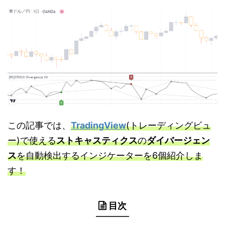
この記事では、
TradingView
(トレーディングビュ
ー)で使える
ストキャスティクス
の
ダイバージェン
ス
を自動検出するインジケーターを6個紹介しま
す！
目次