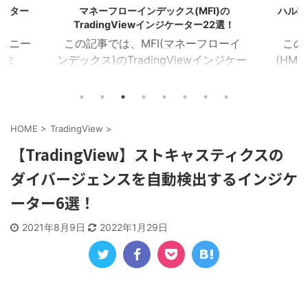
ケーター
マネーフローインデックス(MFI)の
ハル移動
TradingViewインジケーター22選！
のユニー
この記事では、MFI(マネーフローイ
この
しま
ンデックス)のTradingViewインジケー
(HMA
イザー
ターを22個紹介します！ 目次 マネー
を16
ラクタ
フローインデックス MFIカラー マネー
Tra
MA乖
フローレシオ ボラティリティチョピネ
ー記事
イン サ
ス MFIヒストグラム MFIトレンドライ
トレン
HOME
>
TradingView
>
１．イン
ン RSI＆MFIシグナル オシレーターミ
ZigZ
【TradingView】ストキャスティクスの
ジケー
ックス MFIダイバージェンス MA＆MFI
トレン
ダイバージェンスを自動検出するインジケ
つを表
シグナル 上位足MFI MFIボリンジャー
加重H
におけ
2本のMFI 建玉MFI ストキャスティック
HMA
ーター6選！
Wなど
MFI 平滑化MFI １．マネーフローイン
イン
チャー
デックス このインジケーターは、MFI
均線を
2021年8月9日
2022年1月29日
)を表
が買 ...
HMA C