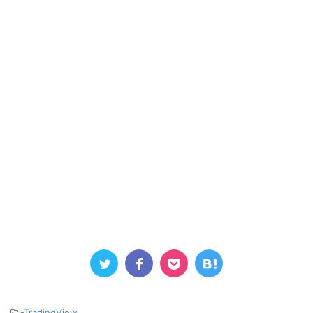
-
TradingView