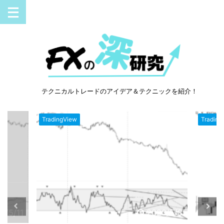
テクニカルトレードのアイデア＆テクニックを紹介！
TradingView
Trading
3/5/11
2023/5/8