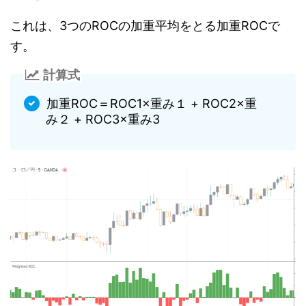
これは、3つのROCの加重平均をとる加重ROCで
す。
計算式
加重ROC＝ROC1×重み１ + ROC2×重
み２ + ROC3×重み3