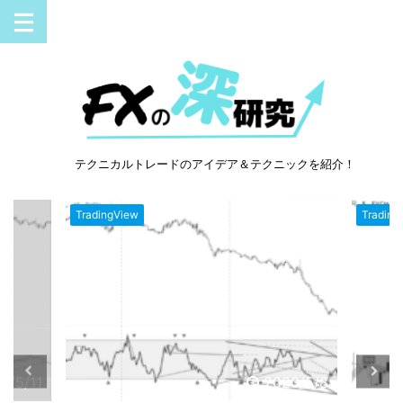
テクニカルトレードのアイデア＆テクニックを紹介！
TradingView
Trading
3/5/11
2023/5/8