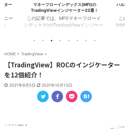
ケーター
マネーフローインデックス(MFI)の
ハル移動
TradingViewインジケーター22選！
のユニー
この記事では、MFI(マネーフローイ
この
しま
ンデックス)のTradingViewインジケー
(HMA
イザー
ターを22個紹介します！ 目次 マネー
を16
ラクタ
フローインデックス MFIカラー マネー
Tra
MA乖
フローレシオ ボラティリティチョピネ
ー記事
イン サ
ス MFIヒストグラム MFIトレンドライ
トレン
HOME
>
TradingView
>
１．イン
ン RSI＆MFIシグナル オシレーターミ
ZigZ
【TradingView】ROCのインジケーター
ジケー
ックス MFIダイバージェンス MA＆MFI
トレン
を12個紹介！
つを表
シグナル 上位足MFI MFIボリンジャー
加重H
におけ
2本のMFI 建玉MFI ストキャスティック
HMA
2021年9月5日
2021年10月13日
Wなど
MFI 平滑化MFI １．マネーフローイン
イン
チャー
デックス このインジケーターは、MFI
均線を
)を表
が買 ...
HMA C