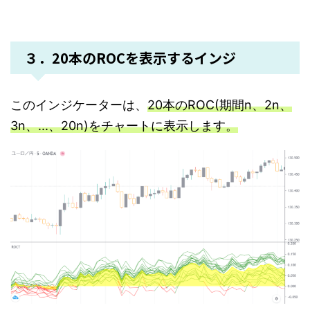
３．20本のROCを表示するインジ
このインジケーターは、
20本のROC(期間n、2n、
3n、...、20n)をチャートに表示します。