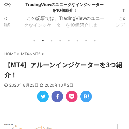
ケーター
マネーフローインデックス(MFI)の
ハル移動
TradingViewインジケーター22選！
のユニー
この記事では、MFI(マネーフローイ
この
しま
ンデックス)のTradingViewインジケー
(HMA
イザー
ターを22個紹介します！ 目次 マネー
を16
ラクタ
フローインデックス MFIカラー マネー
Tra
MA乖
フローレシオ ボラティリティチョピネ
ー記事
イン サ
ス MFIヒストグラム MFIトレンドライ
トレン
HOME
>
MT4＆MT5
>
１．イン
ン RSI＆MFIシグナル オシレーターミ
ZigZ
【MT4】アルーンインジケーターを3つ紹
ジケー
ックス MFIダイバージェンス MA＆MFI
トレン
介！
つを表
シグナル 上位足MFI MFIボリンジャー
加重H
におけ
2本のMFI 建玉MFI ストキャスティック
HMA
2020年8月23日
2020年10月2日
Wなど
MFI 平滑化MFI １．マネーフローイン
イン
チャー
デックス このインジケーターは、MFI
均線を
)を表
が買 ...
HMA C