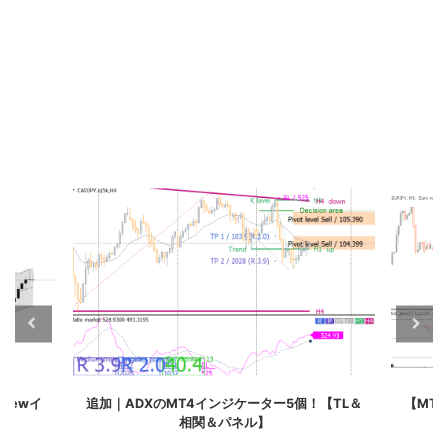
【TL＆
【MT5】ティックチャートを表示するインジケ
｢マー
ーター4選！