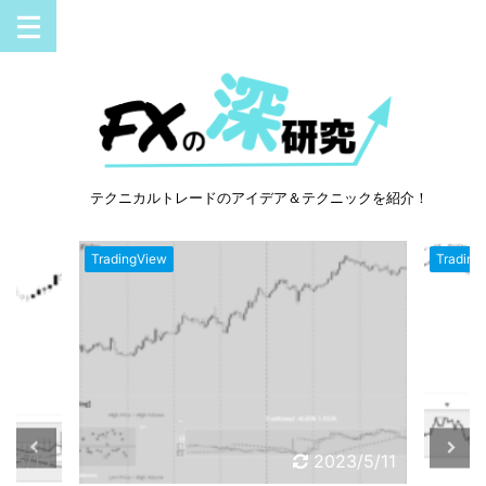
テクニカルトレードのアイデア＆テクニックを紹介！
TradingView
Trading
3/5/11
2023/5/8