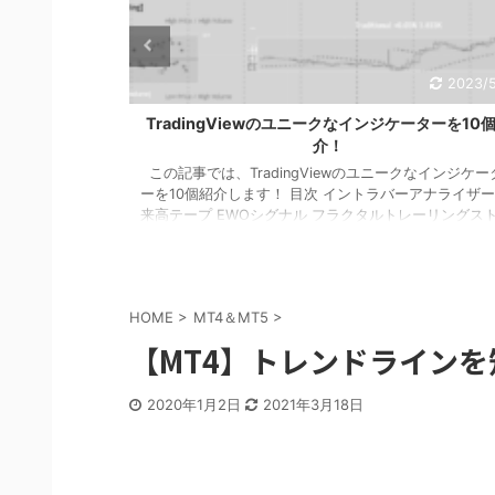
2023/5/15
2023/5
インジケーター14
TradingViewのユニークなインジケーターを10
介！
gViewインジケ
この記事では、TradingViewのユニークなインジケー
ADXヒートマッ
ーを10個紹介します！ 目次 イントラバーアナライザー
DMIによるトレ
来高テープ EWOシグナル フラクタルトレーリングス
ラム DMIモニ
プ マルチMA乖離率 トムデマーク・トレンドライン サ
 DMI＆ボリン
クルブレイク ミニチャート １．イントラバーアナライ
ーターは、ADX
ー このインジケーターは、サブウィンドウに次の3つ
化します。 黄
示します。 右：1分足チャートにおける3つのオシレー
HOME
>
MT4＆MT5
>
、+DI> ...
ー(RSIやBBWなど17種類あり)を表示 中央：1分足チャ
(平均足やカギ足、練行足など)を表示 ※ ...
【MT4】トレンドライン
2020年1月2日
2021年3月18日