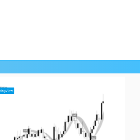
dingView
TradingView