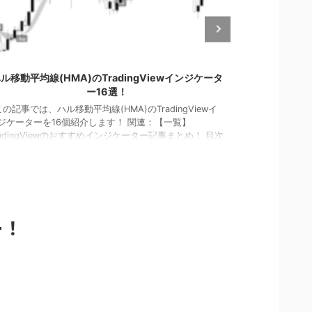
2023/5/2
ル移動平均線(HMA)のTradingViewインジケータ
Trading
ー16選！
の記事では、ハル移動平均線(HMA)のTradingViewイ
この記事では、T
ジケーターを16個紹介します！ 関連：【一覧】
ジケーターを1
radingViewのおすすめインジケーター記事まとめ！ 目次
ンタムシグナル
MAカラー HMAトレンド HMAボリンジャー ハルZigZag
サルシグナル 
MA角度 HMA反転警告 HMAトレンドスキャナー 3本の
ィリアムズ・シ
MA 出来高加重HMA ハルMACD HMAクロス １．HMAカ
ーターダッシュ
ー このインジケーターは、ラインの方向で色が変化す
サポライン マ
ハル移動平均線をチャートに表示します。 → HMA
シグナル １．
lored & ...
ンジケーター
ー！
ーシグナ ...