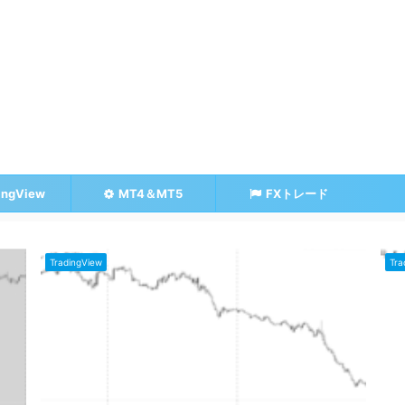
ingView
MT4＆MT5
FXトレード
TradingView
Tra