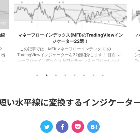
/11
2023/5/8
個紹
マネーフローインデックス(MFI)のTradingViewイン
ハ
ジケーター22選！
タ
この記事では、MFI(マネーフローインデックス)の
こ
 出
TradingViewインジケーターを22個紹介します！ 目次 マ
ン
トッ
ネーフローインデックス MFIカラー マネーフローレシオ
T
ー
ボラティリティチョピネス MFIヒストグラム MFIトレンド
H
ザ
ライン RSI＆MFIシグナル オシレーターミックス MFIダイ
H
を表
バージェンス MA＆MFIシグナル 上位足MFI MFIボリンジ
H
タ
ャー 2本のMFI 建玉MFI ストキャスティックMFI 平滑化
ラ
ート
MFI １．マネーフローインデックス このインジケーター
る
は、MFIが買 ...
Co
を短い水平線に変換するインジケータ