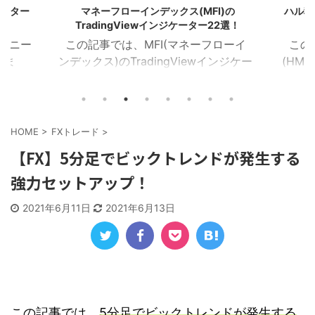
ケーター
マネーフローインデックス(MFI)の
ハル移動
TradingViewインジケーター22選！
のユニー
この記事では、MFI(マネーフローイ
この
しま
ンデックス)のTradingViewインジケー
(HMA
イザー
ターを22個紹介します！ 目次 マネー
を16
ラクタ
フローインデックス MFIカラー マネー
Tra
MA乖
フローレシオ ボラティリティチョピネ
ー記事
イン サ
ス MFIヒストグラム MFIトレンドライ
トレン
HOME
>
FXトレード
>
１．イン
ン RSI＆MFIシグナル オシレーターミ
ZigZ
【FX】5分足でビックトレンドが発生する
ジケー
ックス MFIダイバージェンス MA＆MFI
トレン
強力セットアップ！
つを表
シグナル 上位足MFI MFIボリンジャー
加重H
におけ
2本のMFI 建玉MFI ストキャスティック
HMA
2021年6月11日
2021年6月13日
Wなど
MFI 平滑化MFI １．マネーフローイン
イン
チャー
デックス このインジケーターは、MFI
均線を
)を表
が買 ...
HMA C
この記事では、
5分足でビックトレンドが発生する