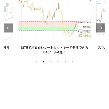
発注できる
スマホ版MT4＆MT5｜MACDのヒストグラムを
Tr
ライン表示にする方法