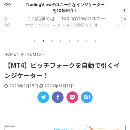
ケーター
マネーフローインデックス(MFI)の
ハル移動
TradingViewインジケーター22選！
のユニー
この記事では、MFI(マネーフローイ
この
しま
ンデックス)のTradingViewインジケー
(HMA
イザー
ターを22個紹介します！ 目次 マネー
を16
ラクタ
フローインデックス MFIカラー マネー
Tra
MA乖
フローレシオ ボラティリティチョピネ
ー記事
イン サ
ス MFIヒストグラム MFIトレンドライ
トレン
HOME
>
MT4＆MT5
>
１．イン
ン RSI＆MFIシグナル オシレーターミ
Zig
【MT4】ピッチフォークを自動で引くイ
ジケー
ックス MFIダイバージェンス MA＆MFI
トレン
ンジケーター！
3つを表
シグナル 上位足MFI MFIボリンジャー
加重H
におけ
2本のMFI 建玉MFI ストキャスティック
HMA
2020年2月15日
2020年11月12日
Wなど
MFI 平滑化MFI １．マネーフローイン
イン
チャー
デックス このインジケーターは、MFI
均線
)を表
が買 ...
HMA C