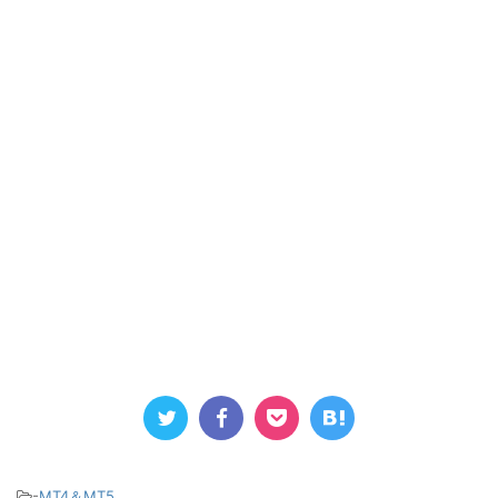
-
MT4＆MT5