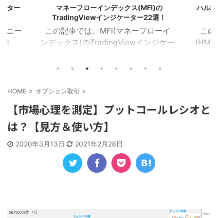
ケーター
マネーフローインデックス(MFI)の
ハル移動
TradingViewインジケーター22選！
のユニー
この記事では、MFI(マネーフローイ
この
しま
ンデックス)のTradingViewインジケー
(HMA
イザー
ターを22個紹介します！ 目次 マネー
を16
ラクタ
フローインデックス MFIカラー マネー
Tra
MA乖
フローレシオ ボラティリティチョピネ
ー記事
イン サ
ス MFIヒストグラム MFIトレンドライ
トレン
HOME
>
オプション取引
>
１．イン
ン RSI＆MFIシグナル オシレーターミ
ZigZ
【市場心理を測定】プットコールレシオと
ジケー
ックス MFIダイバージェンス MA＆MFI
トレン
は？【見方＆使い方】
つを表
シグナル 上位足MFI MFIボリンジャー
加重H
におけ
2本のMFI 建玉MFI ストキャスティック
HMA
2020年3月13日
2021年2月28日
Wなど
MFI 平滑化MFI １．マネーフローイン
イン
チャー
デックス このインジケーターは、MFI
均線を
)を表
が買 ...
HMA C