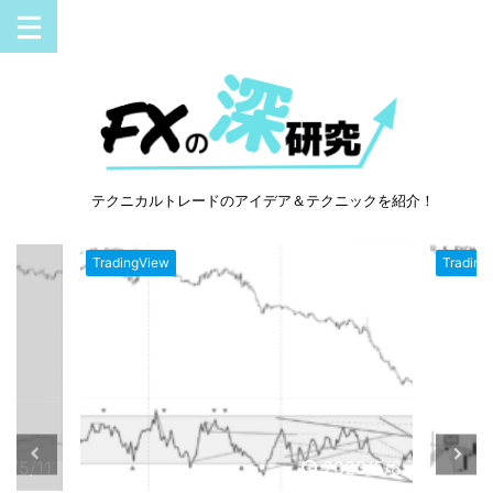
テクニカルトレードのアイデア＆テクニックを紹介！
TradingView
Trading
3/5/11
2023/5/8